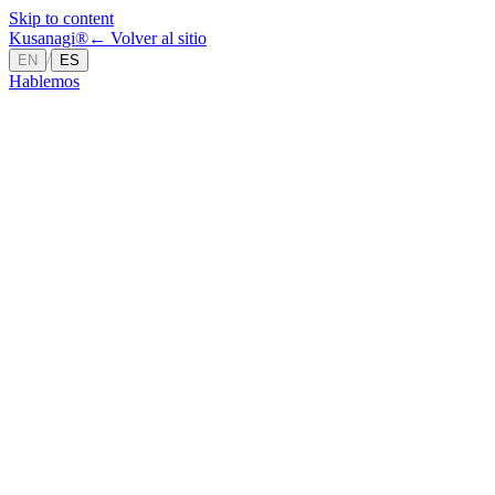
Skip to content
Kusanagi
®
←
Volver al sitio
/
EN
ES
Hablemos